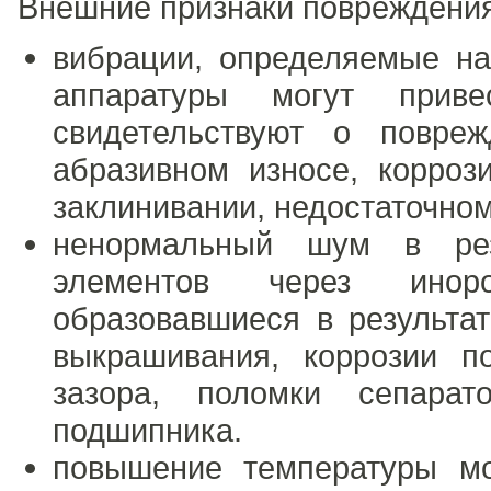
Внешние признаки повреждения
вибрации, определяемые н
аппаратуры могут прив
свидетельствуют о повре
абразивном износе, корроз
заклинивании, недостаточно
ненормальный шум в рез
элементов через ино
образовавшиеся в результа
выкрашивания, коррозии п
зазора, поломки сепара
подшипника.
повышение температуры мож